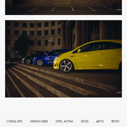
CORSA OPC
NIKON D800
OPEL ASTRA
ZEISS
АВТО
ФОТО