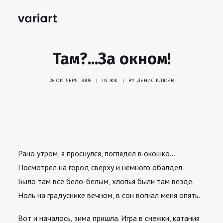
Там?...За окном!
26 ОКТЯБРЯ, 2005
|
IN
ЖЖ
|
BY
ДЕНИС КЛЮЕВ
Рано утром, я проснулся, поглядел в окошко…
Посмотрел на город сверху и немного обалдел.
Было там все бело-белым, хлопья были там везде.
Ноль на градуснике вечном, в сон вогнал меня опять.
Вот и началось, зима пришла. Игра в снежки, катания