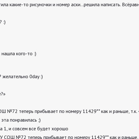
тила какие-то рисуночки и номер аски…решила написать. Всёравн
 :)
 нашла кого-то :)
 желательно 0day :)
е?»
СОШ №72 теперь прибывает по номеру 11429** как и раньше, т.к.
 эта понравилась ;)
на 1, и совсем все будет хорошо
ГОУ СОШ №72 теперь прибывает по номеру 11429** как и раньше, 