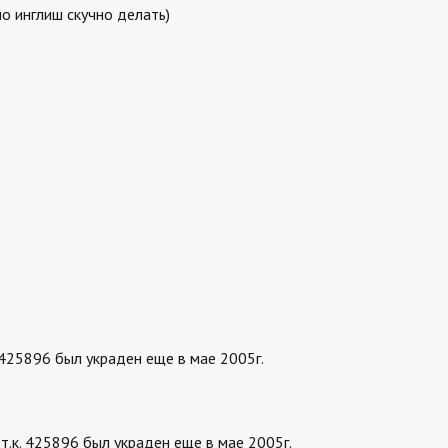
о инглиш скучно делать)
 425896 был украден еще в мае 2005г.
т.к. 425896 был украден еще в мае 2005г.