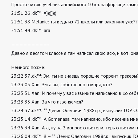
Просто читаю учебник английского 10 кл. на форзаце заме
21:51:26 .dk™: =))))))))
21:51:38 Melanie: ты ведь из 72 школы или закончил уже???
21:51:44 .dk™: ага
—————————-
Давно я десятом классе я там написал свою асю, и вот, она
Немного позже:
23:22:37 .dk™: Эм, ты не знаешь хорошие торрент трекеры?
23:23:05 Xan: Эм а вы, собственно говоря, кто?
23:23:31 Xan: И почему у вас извините написанно в «о себ
23:23:35 Xan: За что извеняемся?
23:24:37 .dk™: ** Денис Олегович 1988г.р., выпусник ГОУ 
23:25:14 .dk™: А Gomenasai там написано, ибо песенка мне
23:25:34 Xan: Ага, ну на 2 вопрос ответели, терь ответим 
23:26:04 .dk™: Я — ** Денис Олегович 1988г.р., выпусник 